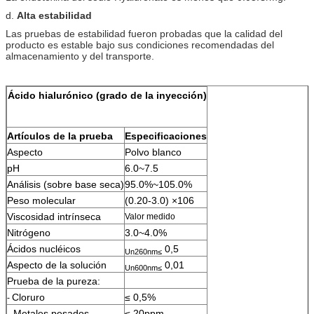
d.
Alta estabilidad
Las pruebas de estabilidad fueron probadas que la calidad del
producto es estable bajo sus condiciones recomendadas del
almacenamiento y del transporte.
Ácido hialurónico (grado de la inyección)
Artículos de la prueba
Especificaciones
Aspecto
Polvo blanco
pH
6.0~7.5
Análisis (sobre base seca)
95.0%~105.0%
Peso molecular
(0.20-3.0) ×106
Viscosidad intrínseca
Valor medido
Nitrógeno
3.0~4.0%
Ácidos nucléicos
0,5
Un260nm≤
Aspecto de la solución
0,01
Un600nm≤
Prueba de la pureza:
Cloruro
≤ 0,5%
-
- Metales pesados
≤ 20ppm