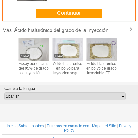
sodio
Continuar
Ácido hialurónico del grado de la inyección
Más
e ácido
Assay por encima
Ácido hialurónico
Ácido hialurónico
Fuent
ico para
del 95% de grado
en polvo para
en polvo de grado
ferment
n de alta
de inyección de
inyección seguro
inyectable EP N°
microbian
a para
ácido hialurónico
Baja endotoxina
CAS 9004-61-9
hialurón
miento
en polvo para el
bacteriana
polvo segu
cular
campo de la
inyecc
Cambie la lengua
belleza
Inicio
|
Sobre nosotros
|
Éntrenos en contacto con
|
Mapa del Sitio
|
Privacy
Policy