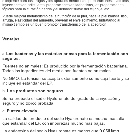
excipiente para las drogas y los aparatos médicos en preparaciones oftálmicas,
inyecciones en-articulares, preparaciones antiadhesivas, las preparaciones
tópicas para la curación herida y el llenador suave del tejido, el etc.
Puede mejorar metabolismo de la nutrición de la piel, hace la piel blanda, liso,
arruga, elasticidad del aumento, prevenir el envejecimiento, hidratando al
mismo tiempo es un buen promotor transdérmico de la absorción.
Ventajas
Las bacterias y las materias primas para la fermentación son
a.
seguras.
Fuentes no animales: Es producido por la fermentación bacteriana.
Todos los ingredientes del medio son fuentes no animales.
No GMO: La tensión se acepta extensamente como caja fuerte y se
incluye en estándar del EP.
b.
Los productos son seguros
Se ha probado el sodio Hyaluronate del grado de la inyección y
seguro y no tóxico probada.
c.
Pureza elevada
La calidad del producto del sodio Hyaluronate es mucho más alta
que estándar del EP, con impurezas mucho más bajas.
La endotoxina del sodio Hyaluronate es menos que 0.05IU/mg.