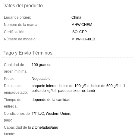
Datos del producto
Lugar de origen:
China
Nombre de la marca:
MHW CHEM
Certificación:
ISO, CEP
Número de modelo:
MHW-HA-I013
Pago y Envío Términos
Cantidad de
100 gramos
orden mínima:
Precio:
Negociable
Detalles de
paquete interno: bolso de 100 g/foil, bolso de 500 g/foil, 1
bolso de kg/foil, paquete externo: tamb
empaquetado:
Tiempo de
depende de la cantidad
entrega:
Condiciones de
T/T, L/C, Western Union,
pago:
Capacidad de la
2 toneladas/año
fuente: