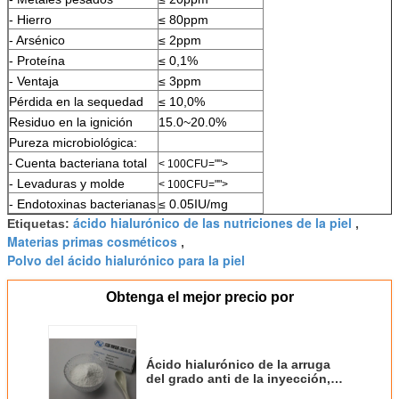
- Hierro
≤ 80ppm
- Arsénico
≤ 2ppm
- Proteína
≤ 0,1%
- Ventaja
≤ 3ppm
Pérdida en la sequedad
≤ 10,0%
Residuo en la ignición
15.0~20.0%
Pureza microbiológica:
Cuenta bacteriana total
-
< 100CFU="">
- Levaduras y molde
< 100CFU="">
- Endotoxinas bacterianas
≤ 0.05IU/mg
ácido hialurónico de las nutriciones de la piel
Etiquetas:
,
Materias primas cosméticos
,
Polvo del ácido hialurónico para la piel
Obtenga el mejor precio por
Ácido hialurónico de la arruga
del grado anti de la inyección,
polvo estable de Hialuronato del